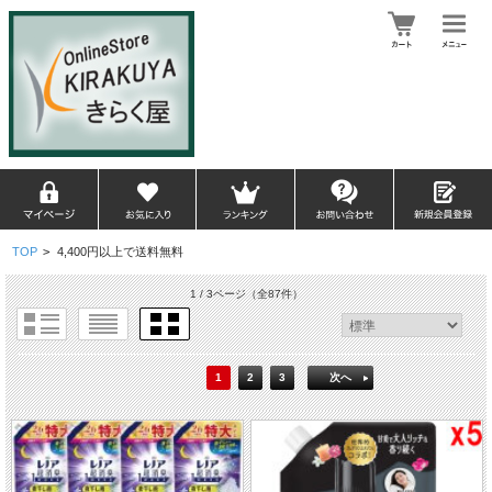
TOP
>
4,400円以上で送料無料
1 / 3ページ
（全87件）
1
2
3
次へ