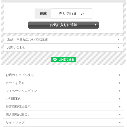
防除用医薬部外品です。
【成分】
有効成分：d・d-T80-プラレトリン(ピレスロイド系) 8mg/枚その他の
在庫
売り切れました
成分：ジブチルヒドロキシトルエン、香料、着色剤、灯油、パルプ
板、他1成分 効能・効果蚊成虫の駆除
日用品／虫よけ・殺虫剤・忌避／蚊取り用品／蚊取り器 取替えマット
返品・不良品についての詳細
お問い合わせ
お店のトップへ戻る
カートを見る
マイページへログイン
ご利用案内
特定商取引法表示
個人情報の取扱い
サイトマップ