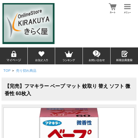
TOP
>
売り切れ商品
【完売】フマキラー ベープ マット 蚊取り 替え ソフト 微
香性 60枚入