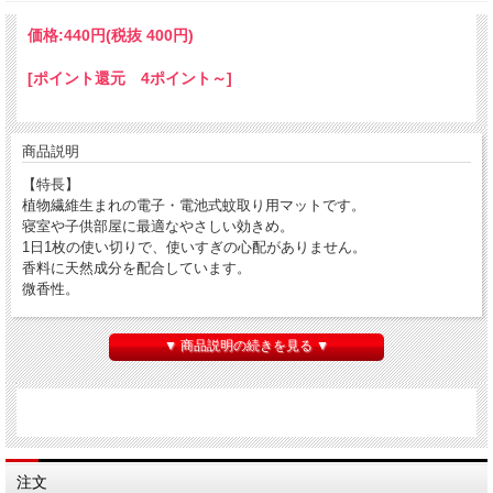
価格:
440円
(税抜 400円)
[ポイント還元 4ポイント～]
商品説明
【特長】
植物繊維生まれの電子・電池式蚊取り用マットです。
寝室や子供部屋に最適なやさしい効きめ。
1日1枚の使い切りで、使いすぎの心配がありません。
香料に天然成分を配合しています。
微香性。
▼ 商品説明の続きを見る ▼
【用途】
蚊の駆除。
【仕様】
効果持続目安：約12時間／枚
入数(枚)：60
【材質／仕上】
殺虫成分：ピレスロイド系
注文