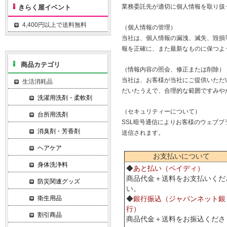
業務委託先が適切に個人情報を取り扱
きらく屋イベント
4,400円以上で送料無料
（個人情報の管理）
当社は、個人情報の漏洩、滅失、毀損
報を正確に、また最新なものに保つよ
商品カテゴリ
（情報内容の照会、修正または削除）
当社は、お客様が当社にご提供いただ
生活消耗品
だいたうえで、合理的な範囲ですみや
洗濯用洗剤・柔軟剤
（セキュリティーについて）
台所用洗剤
SSL暗号通信によりお客様のウェブ
消臭剤・芳香剤
送信されます。
ヘアケア
お支払いについて
身体洗浄料
◆
あと払い（ペイディ）
商品代金＋送料をお支払いくだ
防災関連グッズ
い。
衛生用品
◆
銀行振込（ジャパンネット銀
行）
割引商品
商品代金＋送料をお振込くださ