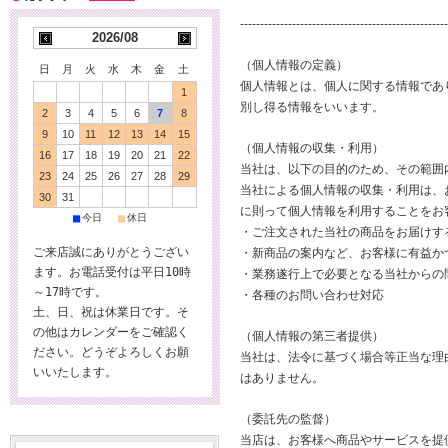
----------------------------------------------------
2026/08
（個人情報の定義）
日
月
火
水
木
金
土
個人情報とは、個人に関する情報であ
1
別し得る情報をいいます。
2
3
4
5
6
7
8
9
10
11
12
13
14
15
（個人情報の収集・利用）
16
17
18
19
20
21
22
当社は、以下の目的のため、その範囲
23
24
25
26
27
28
29
当社による個人情報の収集・利用は、
30
31
に則って個人情報を利用することをお
■
■
今日
休日
・ご注文された当社の商品をお届けす
ご来店誠にありがとうござい
・新商品の案内など、お客様に有益か
ます。お電話受付は平日10時
・業務遂行上で必要となる当社からの
～17時です。
・各種のお問い合わせ対応
土、日、祝は休業日です。そ
の他はカレンダーをご確認く
（個人情報の第三者提供）
ださい。どうぞよろしくお願
当社は、法令に基づく場合等正当な理
いいたします。
はありません。
（委託先の監督）
当店は、お客様へ商品やサービスを提