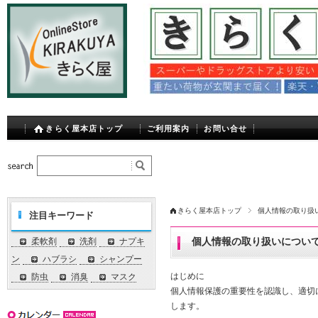
きらく屋本店トップ
ご利用案内
お問い合せ
きらく屋本店トップ
個人情報の取り扱
注目キーワード
個人情報の取り扱いについ
柔軟剤
洗剤
ナプキ
ン
ハブラシ
シャンプー
はじめに
防虫
消臭
マスク
個人情報保護の重要性を認識し、適切
します。