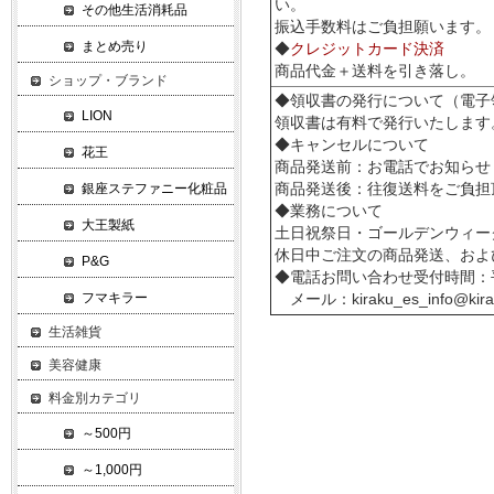
い。
その他生活消耗品
振込手数料はご負担願います。
まとめ売り
◆
クレジットカード決済
商品代金＋送料を引き落し。
ショップ・ブランド
◆領収書の発行について（電子
LION
領収書は有料で発行いたします。
◆キャンセルについて
花王
商品発送前：お電話でお知らせ
銀座ステファニー化粧品
商品発送後：往復送料をご負担
◆業務について
大王製紙
土日祝祭日・ゴールデンウィー
休日中ご注文の商品発送、およ
P&G
◆電話お問い合わせ受付時間：平
フマキラー
メール：kiraku_es_info@kira
生活雑貨
美容健康
料金別カテゴリ
～500円
～1,000円