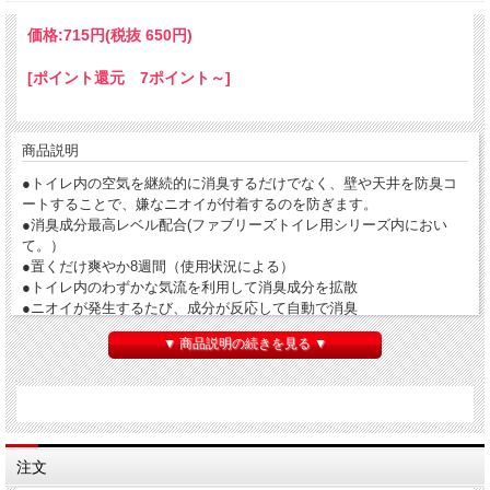
価格:
715円
(税抜 650円)
[ポイント還元 7ポイント～]
商品説明
●トイレ内の空気を継続的に消臭するだけでなく、壁や天井を防臭コ
ートすることで、嫌なニオイが付着するのを防ぎます。
●消臭成分最高レベル配合(ファブリーズトイレ用シリーズ内におい
て。）
●置くだけ爽やか8週間（使用状況による）
●トイレ内のわずかな気流を利用して消臭成分を拡散
●ニオイが発生するたび、成分が反応して自動で消臭
▼ 商品説明の続きを見る ▼
●原材料・成分：香料、色素
ファブリーズ 消臭芳香剤 トイレ用 消臭成分最高レベル フレッシュ・
シトラス 6.3mLｘ2個
4987176232359
注文