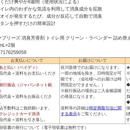
置くだけ爽やか8週間（使用状況による）
トイレ内のわずかな気流を利用して消臭成分を拡散
ニオイが発生するたび、成分が反応して自動で消臭
ボタンを押すだけの簡単設計
ァブリーズ 消臭芳香剤 トイレ用 クリーン・ラベンダー 詰め替え
3mL×2個
87176259059
お支払いについて
お届けについて
あと払い（ペイディ）
佐川急便でのお届けになります。
品代金＋送料をお支払いくださ
一部の地域を除き、日時指定が可
。
能です。（会社様へのお届けは時
銀行振込（ジャパンネット銀
間指定ができません。）
）
※銀行振込の場合はご入金確認後
品代金＋送料をお振込くださ
の発送になります。
。
込手数料はご負担願います。
送料等の詳細は
特定商取引法に関
クレジットカード決済
する表示
をご覧ください。
品代金＋送料を引き落し。
領収書の発行について（電子領収書は無料です）