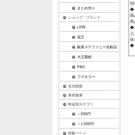
領
まとめ売り
◆
商
ショップ・ブランド
商
LION
◆
土
花王
休
◆
銀座ステファニー化粧品
メー
大王製紙
P&G
フマキラー
生活雑貨
美容健康
料金別カテゴリ
～500円
～1,000円
特集ページ