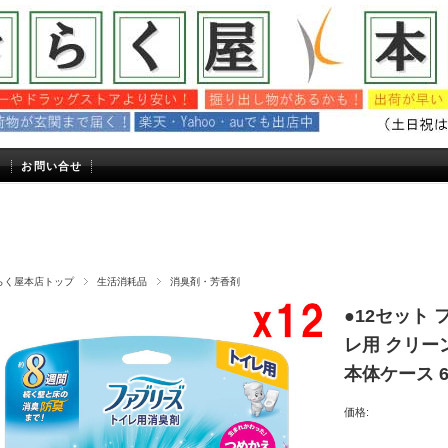
内
お問い合せ
らく屋本店トップ
生活消耗品
消臭剤・芳香剤
●12セット
レ用 クリー
本体ケース 6
価格: