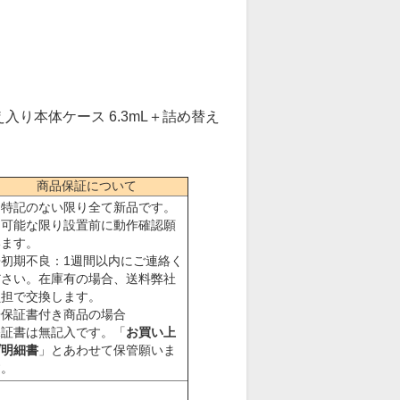
入り本体ケース 6.3mL＋詰め替え
商品保証について
★特記のない限り全て新品です。
※可能な限り設置前に動作確認願
います。
◆初期不良：1週間以内にご連絡く
ださい。在庫有の場合、送料弊社
負担で交換します。
◆保証書付き商品の場合
保証書は無記入です。「
お買い上
げ明細書
」とあわせて保管願いま
す。