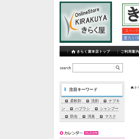
きらく屋本店トップ
ご利用案
き
注目キーワード
柔軟剤
洗剤
ナプキ
ン
ハブラシ
シャンプー
防虫
消臭
マスク