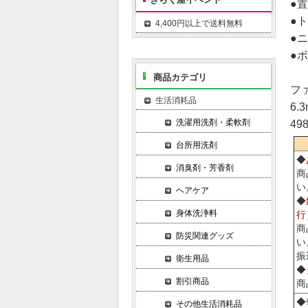
●
●
4,400円以上で送料無料
●
●
商品カテゴリ
フ
生活消耗品
6.
洗濯用洗剤・柔軟剤
49
台所用洗剤
◆
消臭剤・芳香剤
商
い
ヘアケア
◆
身体洗浄料
行
商
防災関連グッズ
い
振
衛生用品
◆
割引商品
商
◆
その他生活消耗品