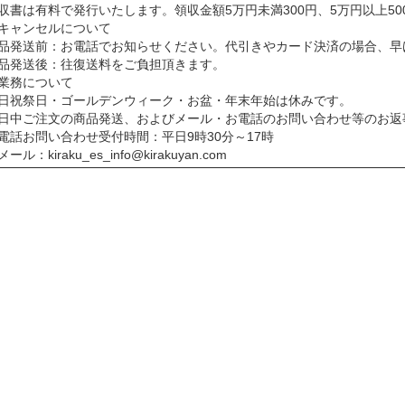
収書は有料で発行いたします。領収金額5万円未満300円、5万円以上5
キャンセルについて
品発送前：お電話でお知らせください。代引きやカード決済の場合、早
品発送後：往復送料をご負担頂きます。
業務について
日祝祭日・ゴールデンウィーク・お盆・年末年始は休みです。
日中ご注文の商品発送、およびメール・お電話のお問い合わせ等のお返
電話お問い合わせ受付時間：平日9時30分～17時
ル：kiraku_es_info@kirakuyan.com