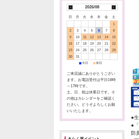
2026/08
日
月
火
水
木
金
土
1
2
3
4
5
6
7
8
9
10
11
12
13
14
15
16
17
18
19
20
21
22
23
24
25
26
27
28
29
30
31
■
■
今日
休日
ご来店誠にありがとうござい
ます。お電話受付は平日10時
～17時です。
土、日、祝は休業日です。そ
の他はカレンダーをご確認く
ださい。どうぞよろしくお願
いいたします。
●
●
防
きらく屋イベント