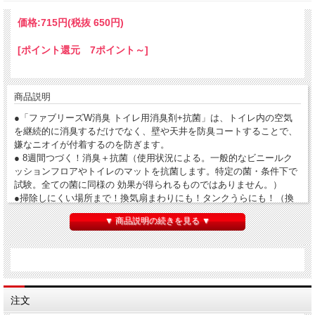
価格:
715円
(税抜 650円)
[ポイント還元 7ポイント～]
商品説明
●「ファブリーズW消臭 トイレ用消臭剤+抗菌」は、トイレ内の空気
を継続的に消臭するだけでなく、壁や天井を防臭コートすることで、
嫌なニオイが付着するのを防ぎます。
● 8週間つづく！消臭＋抗菌（使用状況による。一般的なビニールク
ッションフロアやトイレのマットを抗菌します。特定の菌・条件下で
試験。全ての菌に同様の 効果が得られるものではありません。）
●掃除しにくい場所まで！換気扇まわりにも！タンクうらにも！（換
気扇周り・タンク裏等の壁紙の消臭効果を指します。またタイル等の
▼ 商品説明の続きを見る ▼
ニオイが染み 込まない素材には効果がありません。）
●トイレ内のわずかな気流を利用して消臭成分を拡散！
●ニオイが発生するたび、成分が反応して自動で消臭！
ファブリーズ 消臭芳香剤 消臭+抗菌 トイレ用 フレッシュ・クリー
ン・ラベンダー 6.3mLｘ2個
注文
4987176195265