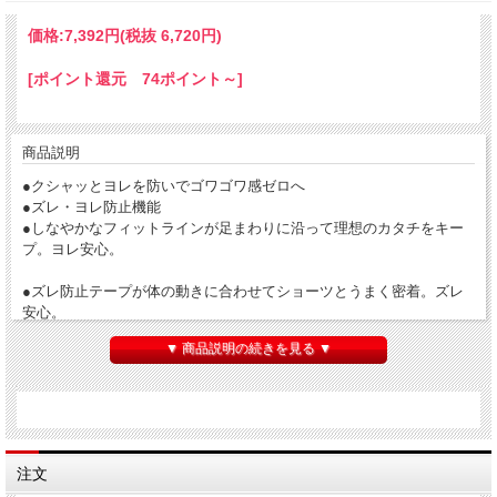
価格:
7,392円
(税抜 6,720円)
[ポイント還元 74ポイント～]
商品説明
●クシャッとヨレを防いでゴワゴワ感ゼロへ
●ズレ・ヨレ防止機能
●しなやかなフィットラインが足まわりに沿って理想のカタチをキー
プ。ヨレ安心。
●ズレ防止テープが体の動きに合わせてショーツとうまく密着。ズレ
安心。
※当社昼用生理用ナプキン比較
▼ 商品説明の続きを見る ▼
●さらさら肌ざわり
表面に水分を残さず、さらっとした肌ざわり
●消臭機能（緑茶成分配合）
汗と尿のニオイをダブルで消臭
注文