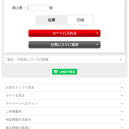
ン・ラベンダー 6.3mL
4987176195302
購入数：
個
在庫
20個
返品・不良品についての詳細
お店のトップへ戻る
カートを見る
マイページへログイン
ご利用案内
特定商取引法表示
個人情報の取扱い