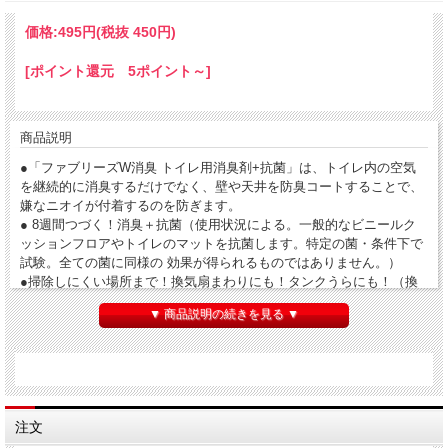
価格:
495円
(税抜 450円)
[ポイント還元 5ポイント～]
商品説明
●「ファブリーズW消臭 トイレ用消臭剤+抗菌」は、トイレ内の空気
を継続的に消臭するだけでなく、壁や天井を防臭コートすることで、
嫌なニオイが付着するのを防ぎます。
● 8週間つづく！消臭＋抗菌（使用状況による。一般的なビニールク
ッションフロアやトイレのマットを抗菌します。特定の菌・条件下で
試験。全ての菌に同様の 効果が得られるものではありません。）
●掃除しにくい場所まで！換気扇まわりにも！タンクうらにも！（換
気扇周り・タンク裏等の壁紙の消臭効果を指します。またタイル等の
▼ 商品説明の続きを見る ▼
ニオイが染み 込まない素材には効果がありません。）
●トイレ内のわずかな気流を利用して消臭成分を拡散！
●ニオイが発生するたび、成分が反応して自動で消臭！
●原材料・成分:香料、色素
注文
ファブリーズ 消臭芳香剤 消臭+抗菌 トイレ用 フレッシュ・クリー