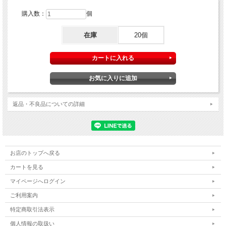
ク・ブーケ 6.3mLｘ2個
4987176195234
購入数：
個
在庫
20個
返品・不良品についての詳細
お店のトップへ戻る
カートを見る
マイページへログイン
ご利用案内
特定商取引法表示
個人情報の取扱い