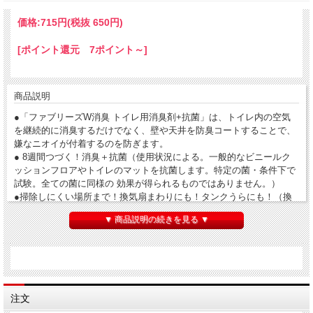
価格:
715円
(税抜 650円)
[ポイント還元 7ポイント～]
商品説明
●「ファブリーズW消臭 トイレ用消臭剤+抗菌」は、トイレ内の空気
を継続的に消臭するだけでなく、壁や天井を防臭コートすることで、
嫌なニオイが付着するのを防ぎます。
● 8週間つづく！消臭＋抗菌（使用状況による。一般的なビニールク
ッションフロアやトイレのマットを抗菌します。特定の菌・条件下で
試験。全ての菌に同様の 効果が得られるものではありません。）
●掃除しにくい場所まで！換気扇まわりにも！タンクうらにも！（換
気扇周り・タンク裏等の壁紙の消臭効果を指します。またタイル等の
▼ 商品説明の続きを見る ▼
ニオイが染み 込まない素材には効果がありません。）
●トイレ内のわずかな気流を利用して消臭成分を拡散！
●ニオイが発生するたび、成分が反応して自動で消臭！
●原材料・成分:香料、色素
注文
ファブリーズ 消臭芳香剤 消臭+抗菌 トイレ用 フルーティ・クラシッ